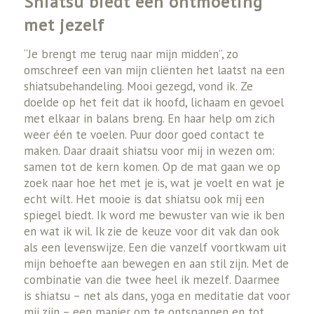
Shiatsu biedt een ontmoeting
met jezelf
“Je brengt me terug naar mijn midden”, zo
omschreef een van mijn cliënten het laatst na een
shiatsubehandeling. Mooi gezegd, vond ik. Ze
doelde op het feit dat ik hoofd, lichaam en gevoel
met elkaar in balans breng. En haar help om zich
weer één te voelen. Puur door goed contact te
maken. Daar draait shiatsu voor mij in wezen om:
samen tot de kern komen. Op de mat gaan we op
zoek naar hoe het met je is, wat je voelt en wat je
echt wilt. Het mooie is dat shiatsu ook míj een
spiegel biedt. Ik word me bewuster van wie ik ben
en wat ik wil. Ik zie de keuze voor dit vak dan ook
als een levenswijze. Een die vanzelf voortkwam uit
mijn behoefte aan bewegen en aan stil zijn. Met de
combinatie van die twee heel ik mezelf. Daarmee
is shiatsu – net als dans, yoga en meditatie dat voor
mij zijn – een manier om te ontspannen en tot